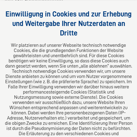
Ihre 360°-Rechtsberatung
Wir liefern kompetente, maßgeschneiderte und
Einwilligung in Cookies und zur Erhebung
praxisnahe Lösungen für Ihre Rechtsfragen.
und Weitergabe Ihrer Nutzerdaten an
Dritte
Folgen Sie uns auf
Wir platzieren auf unserer Webseite technisch notwendige
Cookies, die die grundlegenden Funktionen der Website
gewährleisten und unentbehrlich sind. Für diese Cookies
benötigen wir keine Einwilligung, so dass diese Cookies auch
dann gesetzt werden, wenn Sie unten „alle ablehnen“ auswählen.
Technisch notwendige Cookies verwenden wir, um unsere
Dienste anbieten zu können und um vom Nutzer vorgenommene
Einstellungen (wie z. B. die präferierte Sprache) zu speichern. Im
Das europäische Kanzlei-Netzwerk
Falle Ihrer Einwilligung verwenden wir darüber hinaus weitere
performancesteigernde Cookies (Statistik und
Nutzungsmessung sowie externe Dienste). Die Cookies
verwenden wir ausschließlich dazu, unsere Website Ihren
Wünschen entsprechend anpassen und weiterentwickeln zu
können. Dabei werden Ihre personenbezogenen Daten (IP-
Adresse, Nutzerverhalten etc.) verarbeitet und gespeichert, um
die obigen Zwecke zu erreichen. Eine Identifizierung Ihrer Person
ist durch die Pseudonymisierung der Daten nicht zu befürchten.
Die Erläuterung zu den verschiedenen Cookies und