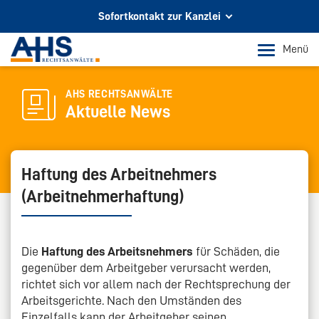
Sofortkontakt zur Kanzlei
Ihr Partner für Rechtsberatung
Menü
In Köln und Bonn
Telefon Köln
AHS RECHTSANWÄLTE
Aktuelle News
+49 221 973 096 0
Telefon Bonn
+49 228 956 9717
Haftung des Arbeitnehmers
(Arbeitnehmerhaftung)
E-Mail-Kontakt
info@ahs-kanzlei.de
Die
Haftung des Arbeitsnehmers
für Schäden, die
gegenüber dem Arbeitgeber verursacht werden,
richtet sich vor allem nach der Rechtsprechung der
Arbeitsgerichte. Nach den Umständen des
Einzelfalls kann der Arbeitgeber seinen