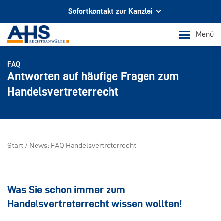
Sofortkontakt zur Kanzlei
Ihr Partner für Rechtsberatung
Menü
In Köln und Bonn
FAQ
Telefon Köln
Antworten auf häufige Fragen zum
+49 221 973 096 0
Handelsvertreterrecht
Telefon Bonn
+49 228 956 9717
E-Mail-Kontakt
Start
News
FAQ Handelsvertreterrecht
info@ahs-kanzlei.de
Was Sie schon immer zum
Handelsvertreterrecht wissen wollten!