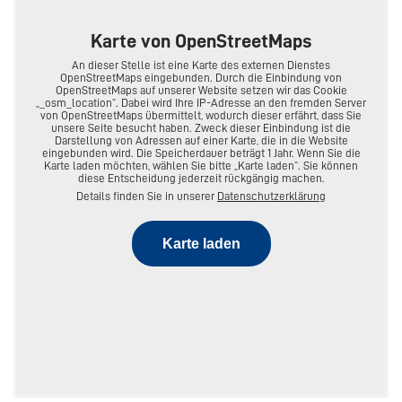
Spezialisierung im Arbeitsrecht bieten wir Ihnen auch die
komplette oder einzelfallbezogene Betreuung Ihrer
Karte von OpenStreetMaps
vorhandenen Personalabteilung an. Buchbar als
Monatspaket oder einzelfallbezogen nach Vereinbarung.
An dieser Stelle ist eine Karte des externen Dienstes
OpenStreetMaps eingebunden. Durch die Einbindung von
OpenStreetMaps auf unserer Website setzen wir das Cookie
„_osm_location“. Dabei wird Ihre IP-Adresse an den fremden Server
von OpenStreetMaps übermittelt, wodurch dieser erfährt, dass Sie
unsere Seite besucht haben. Zweck dieser Einbindung ist die
Darstellung von Adressen auf einer Karte, die in die Website
Bonn
eingebunden wird. Die Speicherdauer beträgt 1 Jahr. Wenn Sie die
Karte laden möchten, wählen Sie bitte „Karte laden“. Sie können
diese Entscheidung jederzeit rückgängig machen.
Details finden Sie in unserer
Datenschutzerklärung
Rüngsdorfer Str. 24
53173 Bonn
Karte laden
Deutschland
Tel:
+49 228 9569717
E-Mail:
info@ahs-kanzlei.de
Kontakt