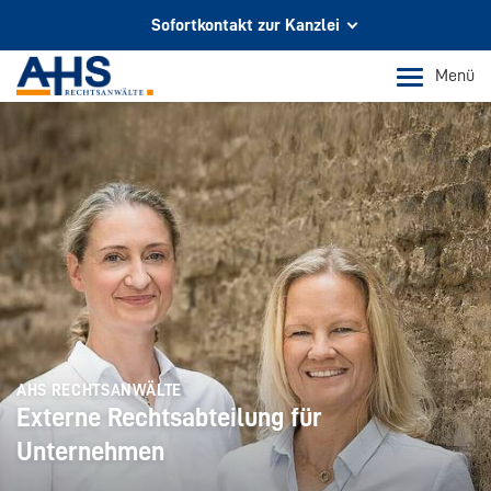
Sofortkontakt zur Kanzlei
Ihr Partner für Rechtsberatung
Menü
In Köln und Bonn
Telefon Köln
+49 221 973 096 0
Telefon Bonn
+49 228 956 9717
E-Mail-Kontakt
info@ahs-kanzlei.de
AHS RECHTSANWÄLTE
Externe Rechtsabteilung für
Unternehmen