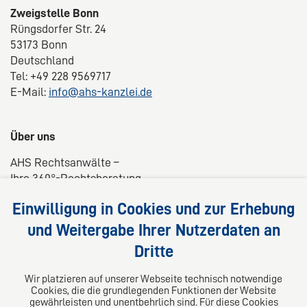
Zweigstelle Bonn
Rüngsdorfer Str. 24
53173 Bonn
Deutschland
Tel: +49 228 9569717
E-Mail:
info@ahs-kanzlei.de
Über uns
AHS Rechtsanwälte –
Ihre 360°-Rechtsberatung
Wir liefern kompetente, maßgeschneiderte und
Einwilligung in Cookies und zur Erhebung
praxisnahe Lösungen für Ihre Rechtsfragen.
und Weitergabe Ihrer Nutzerdaten an
Dritte
Folgen Sie uns auf
Wir platzieren auf unserer Webseite technisch notwendige
Cookies, die die grundlegenden Funktionen der Website
gewährleisten und unentbehrlich sind. Für diese Cookies