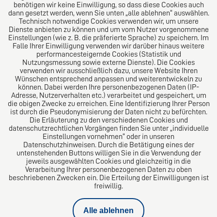
benötigen wir keine Einwilligung, so dass diese Cookies auch
dann gesetzt werden, wenn Sie unten „alle ablehnen“ auswählen.
Technisch notwendige Cookies verwenden wir, um unsere
Dienste anbieten zu können und um vom Nutzer vorgenommene
Einstellungen (wie z. B. die präferierte Sprache) zu speichern. Im
Das europäische Kanzlei-Netzwerk
Falle Ihrer Einwilligung verwenden wir darüber hinaus weitere
performancesteigernde Cookies (Statistik und
Nutzungsmessung sowie externe Dienste). Die Cookies
verwenden wir ausschließlich dazu, unsere Website Ihren
Wünschen entsprechend anpassen und weiterentwickeln zu
können. Dabei werden Ihre personenbezogenen Daten (IP-
Adresse, Nutzerverhalten etc.) verarbeitet und gespeichert, um
die obigen Zwecke zu erreichen. Eine Identifizierung Ihrer Person
ist durch die Pseudonymisierung der Daten nicht zu befürchten.
Die Erläuterung zu den verschiedenen Cookies und
datenschutzrechtlichen Vorgängen finden Sie unter „individuelle
Einstellungen vornehmen“ oder in unseren
Datenschutzhinweisen. Durch die Betätigung eines der
Impressum
untenstehenden Buttons willigen Sie in die Verwendung der
jeweils ausgewählten Cookies und gleichzeitig in die
Verarbeitung Ihrer personenbezogenen Daten zu oben
Datenschutz
beschriebenen Zwecken ein. Die Erteilung der Einwilligungen ist
freiwillig.
Kündigungsschutzklage
Alle ablehnen