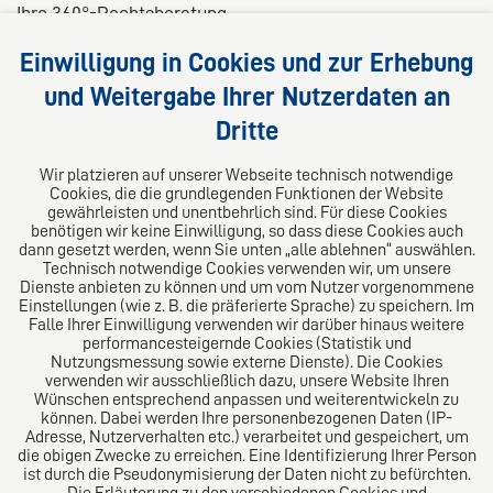
Ihre 360°-Rechtsberatung
Wir liefern kompetente, maßgeschneiderte und
Einwilligung in Cookies und zur Erhebung
praxisnahe Lösungen für Ihre Rechtsfragen.
und Weitergabe Ihrer Nutzerdaten an
Dritte
Folgen Sie uns auf
Wir platzieren auf unserer Webseite technisch notwendige
Cookies, die die grundlegenden Funktionen der Website
gewährleisten und unentbehrlich sind. Für diese Cookies
benötigen wir keine Einwilligung, so dass diese Cookies auch
dann gesetzt werden, wenn Sie unten „alle ablehnen“ auswählen.
Technisch notwendige Cookies verwenden wir, um unsere
Dienste anbieten zu können und um vom Nutzer vorgenommene
Einstellungen (wie z. B. die präferierte Sprache) zu speichern. Im
Das europäische Kanzlei-Netzwerk
Falle Ihrer Einwilligung verwenden wir darüber hinaus weitere
performancesteigernde Cookies (Statistik und
Nutzungsmessung sowie externe Dienste). Die Cookies
verwenden wir ausschließlich dazu, unsere Website Ihren
Wünschen entsprechend anpassen und weiterentwickeln zu
können. Dabei werden Ihre personenbezogenen Daten (IP-
Adresse, Nutzerverhalten etc.) verarbeitet und gespeichert, um
die obigen Zwecke zu erreichen. Eine Identifizierung Ihrer Person
ist durch die Pseudonymisierung der Daten nicht zu befürchten.