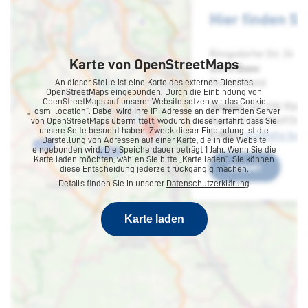
Karte von OpenStreetMaps
An dieser Stelle ist eine Karte des externen Dienstes
OpenStreetMaps eingebunden. Durch die Einbindung von
OpenStreetMaps auf unserer Website setzen wir das Cookie
„_osm_location“. Dabei wird Ihre IP-Adresse an den fremden Server
von OpenStreetMaps übermittelt, wodurch dieser erfährt, dass Sie
unsere Seite besucht haben. Zweck dieser Einbindung ist die
Darstellung von Adressen auf einer Karte, die in die Website
Köln
eingebunden wird. Die Speicherdauer beträgt 1 Jahr. Wenn Sie die
Karte laden möchten, wählen Sie bitte „Karte laden“. Sie können
diese Entscheidung jederzeit rückgängig machen.
Details finden Sie in unserer
Datenschutzerklärung
Kaiser-Wilhelm-Ring 34
50672 Köln
Karte laden
Deutschland
Tel:
+49 221 9730960
E-Mail:
info@ahs-kanzlei.de
Kontakt
Routenplaner