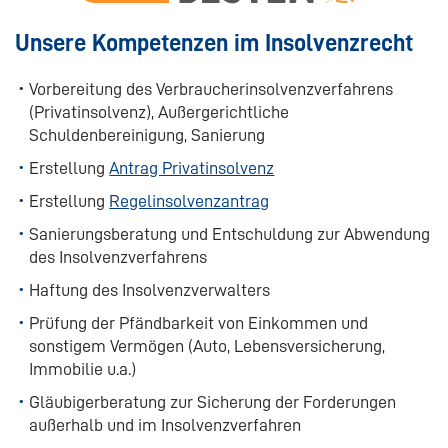
hat
5
von
5
Sternen |
231
AHS
Rechtsanwälte
Bewertungen
Unsere Kompetenzen im Insolvenzrecht
auf
werkenntdenBESTEN.de
Vorbereitung des Verbraucherinsolvenzverfahrens
(Privatinsolvenz), Außergerichtliche
Schuldenbereinigung, Sanierung
Erstellung
Antrag Privatinsolvenz
Erstellung
Regelinsolvenzantrag
Sanierungsberatung und Entschuldung zur Abwendung
des Insolvenzverfahrens
Haftung des Insolvenzverwalters
Prüfung der Pfändbarkeit von Einkommen und
sonstigem Vermögen (Auto, Lebensversicherung,
Immobilie u.a.)
Gläubigerberatung zur Sicherung der Forderungen
außerhalb und im Insolvenzverfahren