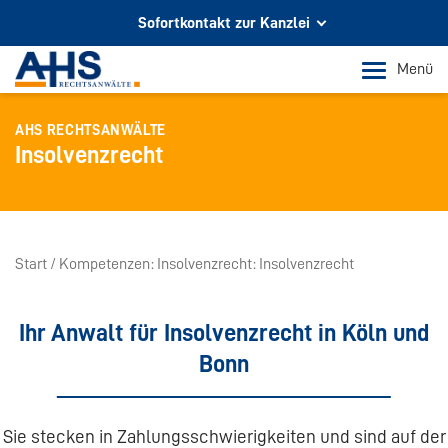
Sofortkontakt zur Kanzlei
Ihr Partner für Rechtsberatung
Menü
In Köln und Bonn
AHS RECHTSANWÄLTE
Telefon Köln
Insolvenzrecht
+49 221 973 096 0
Telefon Bonn
+49 228 956 9717
Start
Kompetenzen
Insolvenzrecht
Insolvenzrecht
E-Mail-Kontakt
info@ahs-kanzlei.de
Ihr Anwalt für Insolvenzrecht in Köln und
Bonn
Sie stecken in Zahlungsschwierigkeiten und sind auf der