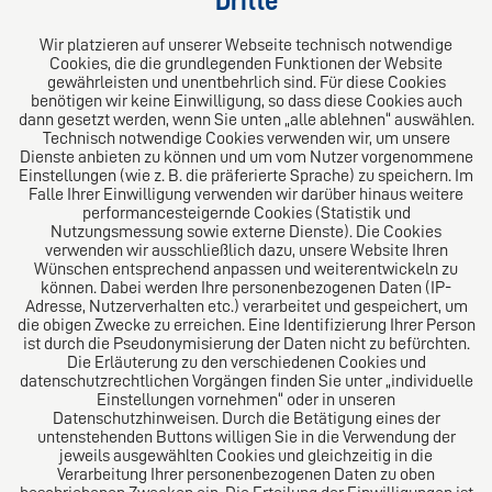
Dritte
Folgen Sie uns auf
Wir platzieren auf unserer Webseite technisch notwendige
Cookies, die die grundlegenden Funktionen der Website
gewährleisten und unentbehrlich sind. Für diese Cookies
benötigen wir keine Einwilligung, so dass diese Cookies auch
dann gesetzt werden, wenn Sie unten „alle ablehnen“ auswählen.
Technisch notwendige Cookies verwenden wir, um unsere
Dienste anbieten zu können und um vom Nutzer vorgenommene
Einstellungen (wie z. B. die präferierte Sprache) zu speichern. Im
Das europäische Kanzlei-Netzwerk
Falle Ihrer Einwilligung verwenden wir darüber hinaus weitere
performancesteigernde Cookies (Statistik und
Nutzungsmessung sowie externe Dienste). Die Cookies
verwenden wir ausschließlich dazu, unsere Website Ihren
Wünschen entsprechend anpassen und weiterentwickeln zu
können. Dabei werden Ihre personenbezogenen Daten (IP-
Adresse, Nutzerverhalten etc.) verarbeitet und gespeichert, um
die obigen Zwecke zu erreichen. Eine Identifizierung Ihrer Person
ist durch die Pseudonymisierung der Daten nicht zu befürchten.
Die Erläuterung zu den verschiedenen Cookies und
datenschutzrechtlichen Vorgängen finden Sie unter „individuelle
Einstellungen vornehmen“ oder in unseren
Datenschutzhinweisen. Durch die Betätigung eines der
Impressum
untenstehenden Buttons willigen Sie in die Verwendung der
jeweils ausgewählten Cookies und gleichzeitig in die
Verarbeitung Ihrer personenbezogenen Daten zu oben
Datenschutz