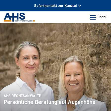
Sofortkontakt zur Kanzlei
Ihr Partner für Rechtsberatung
Menü
In Köln und Bonn
Telefon Köln
+49 221 973 096 0
Telefon Bonn
+49 228 956 9717
E-Mail-Kontakt
info@ahs-kanzlei.de
AHS RECHTSANWÄLTE
Persönliche Beratung auf Augenhöhe