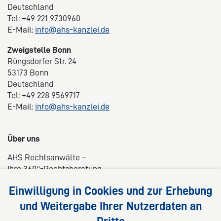
Deutschland
Tel: +49 221 9730960
E-Mail:
info@ahs-kanzlei.de
Zweigstelle Bonn
Rüngsdorfer Str. 24
53173 Bonn
Deutschland
Tel: +49 228 9569717
E-Mail:
info@ahs-kanzlei.de
Über uns
AHS Rechtsanwälte –
Ihre 360°-Rechtsberatung
Wir liefern kompetente, maßgeschneiderte und
Einwilligung in Cookies und zur Erhebung
praxisnahe Lösungen für Ihre Rechtsfragen.
und Weitergabe Ihrer Nutzerdaten an