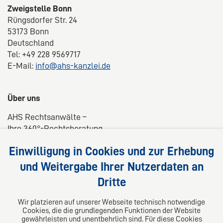
Zweigstelle Bonn
Rüngsdorfer Str. 24
53173 Bonn
Deutschland
Tel: +49 228 9569717
E-Mail:
info@ahs-kanzlei.de
Über uns
AHS Rechtsanwälte –
Ihre 360°-Rechtsberatung
Wir liefern kompetente, maßgeschneiderte und
Einwilligung in Cookies und zur Erhebung
praxisnahe Lösungen für Ihre Rechtsfragen.
und Weitergabe Ihrer Nutzerdaten an
Dritte
Folgen Sie uns auf
Wir platzieren auf unserer Webseite technisch notwendige
Cookies, die die grundlegenden Funktionen der Website
gewährleisten und unentbehrlich sind. Für diese Cookies