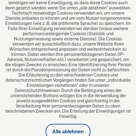
benötigen wir keine Einwilligung, so dass diese Cookies auch
dann gesetzt werden, wenn Sie unten „alle ablehnen“ auswählen.
Technisch notwendige Cookies verwenden wir, um unsere
Dienste anbieten zu können und um vom Nutzer vorgenommene
Einstellungen (wie z. B. die präferierte Sprache) zu speichern. Im
Das europäische Kanzlei-Netzwerk
Falle Ihrer Einwilligung verwenden wir darüber hinaus weitere
performancesteigernde Cookies (Statistik und
Nutzungsmessung sowie externe Dienste). Die Cookies
verwenden wir ausschließlich dazu, unsere Website Ihren
Wünschen entsprechend anpassen und weiterentwickeln zu
können. Dabei werden Ihre personenbezogenen Daten (IP-
Adresse, Nutzerverhalten etc.) verarbeitet und gespeichert, um
die obigen Zwecke zu erreichen. Eine Identifizierung Ihrer Person
ist durch die Pseudonymisierung der Daten nicht zu befürchten.
Die Erläuterung zu den verschiedenen Cookies und
datenschutzrechtlichen Vorgängen finden Sie unter „individuelle
Einstellungen vornehmen“ oder in unseren
Datenschutzhinweisen. Durch die Betätigung eines der
Impressum
untenstehenden Buttons willigen Sie in die Verwendung der
jeweils ausgewählten Cookies und gleichzeitig in die
Verarbeitung Ihrer personenbezogenen Daten zu oben
Datenschutz
beschriebenen Zwecken ein. Die Erteilung der Einwilligungen ist
freiwillig.
Kündigungsschutzklage
Alle ablehnen
Privatinsolvenz