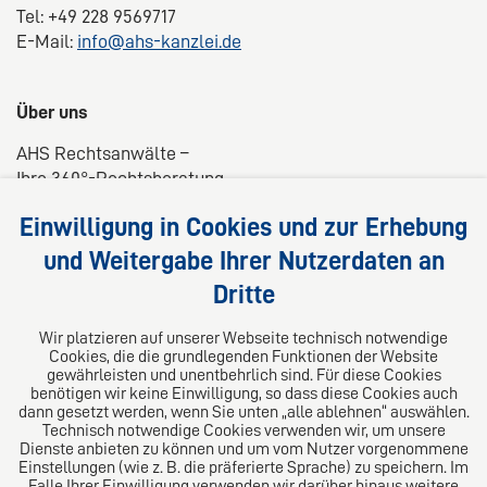
Tel: +49 228 9569717
E-Mail:
info@ahs-kanzlei.de
Über uns
AHS Rechtsanwälte –
Ihre 360°-Rechtsberatung
Wir liefern kompetente, maßgeschneiderte und
Einwilligung in Cookies und zur Erhebung
praxisnahe Lösungen für Ihre Rechtsfragen.
und Weitergabe Ihrer Nutzerdaten an
Dritte
Folgen Sie uns auf
Wir platzieren auf unserer Webseite technisch notwendige
Cookies, die die grundlegenden Funktionen der Website
gewährleisten und unentbehrlich sind. Für diese Cookies
benötigen wir keine Einwilligung, so dass diese Cookies auch
dann gesetzt werden, wenn Sie unten „alle ablehnen“ auswählen.
Technisch notwendige Cookies verwenden wir, um unsere
Dienste anbieten zu können und um vom Nutzer vorgenommene
Einstellungen (wie z. B. die präferierte Sprache) zu speichern. Im
Das europäische Kanzlei-Netzwerk
Falle Ihrer Einwilligung verwenden wir darüber hinaus weitere