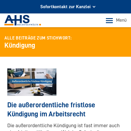
Sofortkontakt zur Kanzlei
Ihr Partner für Rechtsberatung
Menü
In Köln und Bonn
ALLE BEITRÄGE ZUM STICHWORT:
Telefon Köln
Kündigung
+49 221 973 096 0
Telefon Bonn
+49 228 956 9717
E-Mail-Kontakt
info@ahs-kanzlei.de
Die außerordentliche fristlose
Kündigung im Arbeitsrecht
Die außerordentliche Kündigung ist fast immer auch