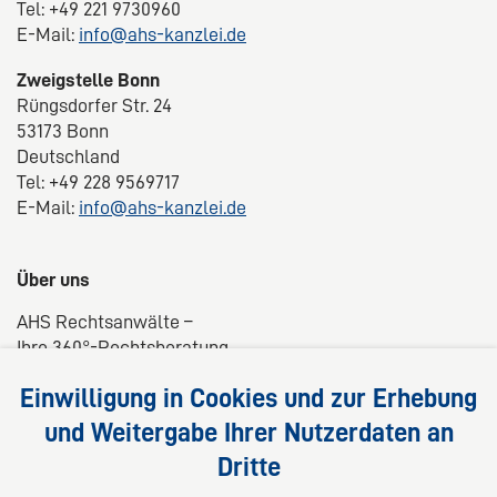
Tel: +49 221 9730960
E-Mail:
info@ahs-kanzlei.de
Zweigstelle Bonn
Rüngsdorfer Str. 24
53173 Bonn
Deutschland
Tel: +49 228 9569717
E-Mail:
info@ahs-kanzlei.de
Über uns
AHS Rechtsanwälte –
Ihre 360°-Rechtsberatung
Wir liefern kompetente, maßgeschneiderte und
Einwilligung in Cookies und zur Erhebung
praxisnahe Lösungen für Ihre Rechtsfragen.
und Weitergabe Ihrer Nutzerdaten an
Dritte
Folgen Sie uns auf