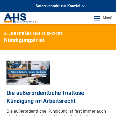
Sofortkontakt zur Kanzlei
Ihr Partner für Rechtsberatung
Menü
In Köln und Bonn
ALLE BEITRÄGE ZUM STICHWORT:
Telefon Köln
Kündigungsfrist
+49 221 973 096 0
Telefon Bonn
+49 228 956 9717
E-Mail-Kontakt
info@ahs-kanzlei.de
Die außerordentliche fristlose
Kündigung im Arbeitsrecht
Die außerordentliche Kündigung ist fast immer auch