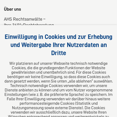
Über uns
AHS Rechtsanwälte –
Ihre 360°-Rechtsberatung
Wir liefern kompetente, maßgeschneiderte und
Einwilligung in Cookies und zur Erhebung
praxisnahe Lösungen für Ihre Rechtsfragen.
und Weitergabe Ihrer Nutzerdaten an
Dritte
Folgen Sie uns auf
Wir platzieren auf unserer Webseite technisch notwendige
Cookies, die die grundlegenden Funktionen der Website
gewährleisten und unentbehrlich sind. Für diese Cookies
benötigen wir keine Einwilligung, so dass diese Cookies auch
dann gesetzt werden, wenn Sie unten „alle ablehnen“ auswählen.
Technisch notwendige Cookies verwenden wir, um unsere
Dienste anbieten zu können und um vom Nutzer vorgenommene
Einstellungen (wie z. B. die präferierte Sprache) zu speichern. Im
Das europäische Kanzlei-Netzwerk
Falle Ihrer Einwilligung verwenden wir darüber hinaus weitere
performancesteigernde Cookies (Statistik und
Nutzungsmessung sowie externe Dienste). Die Cookies
verwenden wir ausschließlich dazu, unsere Website Ihren
Wünschen entsprechend anpassen und weiterentwickeln zu