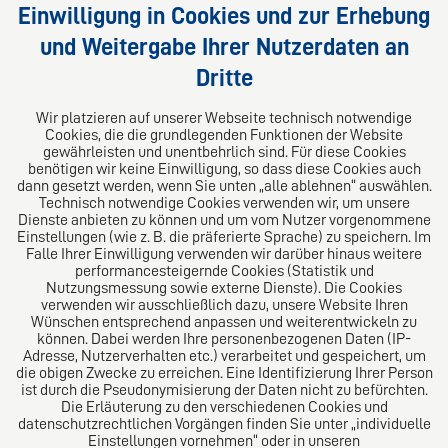
Einwilligung in Cookies und zur Erhebung
praxisnahe Lösungen für Ihre Rechtsfragen.
und Weitergabe Ihrer Nutzerdaten an
Dritte
Folgen Sie uns auf
Wir platzieren auf unserer Webseite technisch notwendige
Cookies, die die grundlegenden Funktionen der Website
gewährleisten und unentbehrlich sind. Für diese Cookies
benötigen wir keine Einwilligung, so dass diese Cookies auch
dann gesetzt werden, wenn Sie unten „alle ablehnen“ auswählen.
Technisch notwendige Cookies verwenden wir, um unsere
Dienste anbieten zu können und um vom Nutzer vorgenommene
Einstellungen (wie z. B. die präferierte Sprache) zu speichern. Im
Das europäische Kanzlei-Netzwerk
Falle Ihrer Einwilligung verwenden wir darüber hinaus weitere
performancesteigernde Cookies (Statistik und
Nutzungsmessung sowie externe Dienste). Die Cookies
verwenden wir ausschließlich dazu, unsere Website Ihren
Wünschen entsprechend anpassen und weiterentwickeln zu
können. Dabei werden Ihre personenbezogenen Daten (IP-
Adresse, Nutzerverhalten etc.) verarbeitet und gespeichert, um
die obigen Zwecke zu erreichen. Eine Identifizierung Ihrer Person
ist durch die Pseudonymisierung der Daten nicht zu befürchten.
Die Erläuterung zu den verschiedenen Cookies und
datenschutzrechtlichen Vorgängen finden Sie unter „individuelle
Einstellungen vornehmen“ oder in unseren