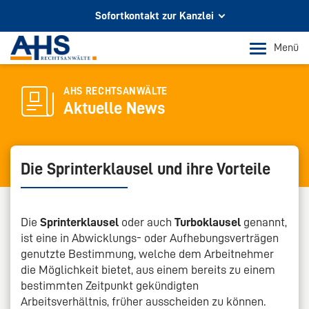
Sofortkontakt zur Kanzlei
Ihr Partner für Rechtsberatung
Menü
In Köln und Bonn
Telefon Köln
AHS RECHTSANWÄLTE
Aktuelle News
+49 221 973 096 0
Telefon Bonn
+49 228 956 9717
Die Sprinterklausel und ihre Vorteile
E-Mail-Kontakt
info@ahs-kanzlei.de
Die
Sprinterklausel
oder auch
Turboklausel
genannt,
ist eine in Abwicklungs- oder Aufhebungsverträgen
genutzte Bestimmung, welche dem Arbeitnehmer
die Möglichkeit bietet, aus einem bereits zu einem
bestimmten Zeitpunkt gekündigten
Arbeitsverhältnis, früher ausscheiden zu können.