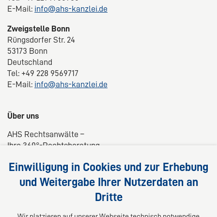
E-Mail:
info@ahs-kanzlei.de
Zweigstelle Bonn
Rüngsdorfer Str. 24
53173 Bonn
Deutschland
Tel: +49 228 9569717
E-Mail:
info@ahs-kanzlei.de
Über uns
AHS Rechtsanwälte –
Ihre 360°-Rechtsberatung
Wir liefern kompetente, maßgeschneiderte und
Einwilligung in Cookies und zur Erhebung
praxisnahe Lösungen für Ihre Rechtsfragen.
und Weitergabe Ihrer Nutzerdaten an
Dritte
Folgen Sie uns auf
Wir platzieren auf unserer Webseite technisch notwendige