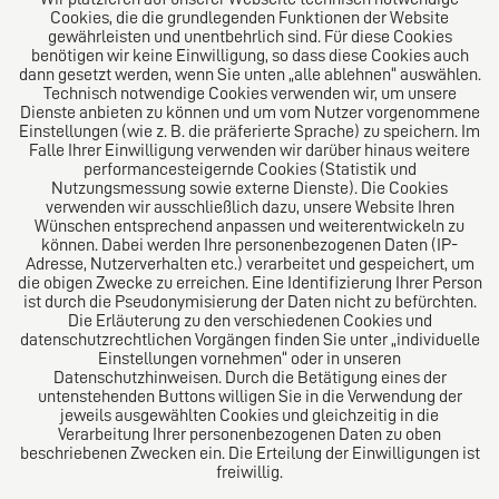
Cookies, die die grundlegenden Funktionen der Website
gewährleisten und unentbehrlich sind. Für diese Cookies
benötigen wir keine Einwilligung, so dass diese Cookies auch
dann gesetzt werden, wenn Sie unten „alle ablehnen“ auswählen.
Technisch notwendige Cookies verwenden wir, um unsere
Dienste anbieten zu können und um vom Nutzer vorgenommene
Einstellungen (wie z. B. die präferierte Sprache) zu speichern. Im
Das europäische Kanzlei-Netzwerk
Falle Ihrer Einwilligung verwenden wir darüber hinaus weitere
performancesteigernde Cookies (Statistik und
Nutzungsmessung sowie externe Dienste). Die Cookies
verwenden wir ausschließlich dazu, unsere Website Ihren
Wünschen entsprechend anpassen und weiterentwickeln zu
können. Dabei werden Ihre personenbezogenen Daten (IP-
Adresse, Nutzerverhalten etc.) verarbeitet und gespeichert, um
die obigen Zwecke zu erreichen. Eine Identifizierung Ihrer Person
ist durch die Pseudonymisierung der Daten nicht zu befürchten.
Die Erläuterung zu den verschiedenen Cookies und
datenschutzrechtlichen Vorgängen finden Sie unter „individuelle
Einstellungen vornehmen“ oder in unseren
Datenschutzhinweisen. Durch die Betätigung eines der
Impressum
untenstehenden Buttons willigen Sie in die Verwendung der
jeweils ausgewählten Cookies und gleichzeitig in die
Verarbeitung Ihrer personenbezogenen Daten zu oben
Datenschutz
beschriebenen Zwecken ein. Die Erteilung der Einwilligungen ist
freiwillig.
Kündigungsschutzklage