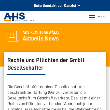
Sofortkontakt zur Kanzlei
Ihr Partner für Rechtsberatung
Menü
In Köln und Bonn
Telefon Köln
AHS RECHTSANWÄLTE
Aktuelle News
+49 221 973 096 0
Telefon Bonn
+49 228 956 9717
Rechte und Pflichten der GmbH-
Gesellschafter
E-Mail-Kontakt
info@ahs-kanzlei.de
Die Geschäftsführer einer Gesellschaft mit
beschränkter Haftung (GmbH) vertreten die
Gesellschaft im Geschäftsverkehr. Das ist mit einer
Reihe von Pflichten verbunden. Aber auch jeder
einzelne Gesellschafter muss bei der Wahrnehmung