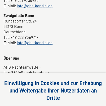
Tel: +49 221 9730960
E-Mail:
info@ahs-kanzlei.de
Zweigstelle Bonn
Rüngsdorfer Str. 24
53173 Bonn
Deutschland
Tel: +49 228 9569717
E-Mail:
info@ahs-kanzlei.de
Über uns
AHS Rechtsanwälte –
Ihre 360°-Rechtsberatung
Wir liefern kompetente, maßgeschneiderte und
Einwilligung in Cookies und zur Erhebung
praxisnahe Lösungen für Ihre Rechtsfragen.
und Weitergabe Ihrer Nutzerdaten an
Dritte
Folgen Sie uns auf