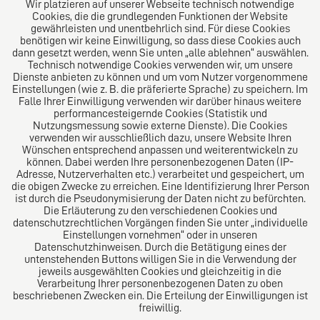
Wir platzieren auf unserer Webseite technisch notwendige
Cookies, die die grundlegenden Funktionen der Website
gewährleisten und unentbehrlich sind. Für diese Cookies
benötigen wir keine Einwilligung, so dass diese Cookies auch
dann gesetzt werden, wenn Sie unten „alle ablehnen“ auswählen.
Technisch notwendige Cookies verwenden wir, um unsere
Dienste anbieten zu können und um vom Nutzer vorgenommene
Einstellungen (wie z. B. die präferierte Sprache) zu speichern. Im
Das europäische Kanzlei-Netzwerk
Falle Ihrer Einwilligung verwenden wir darüber hinaus weitere
performancesteigernde Cookies (Statistik und
Nutzungsmessung sowie externe Dienste). Die Cookies
verwenden wir ausschließlich dazu, unsere Website Ihren
Wünschen entsprechend anpassen und weiterentwickeln zu
können. Dabei werden Ihre personenbezogenen Daten (IP-
Adresse, Nutzerverhalten etc.) verarbeitet und gespeichert, um
die obigen Zwecke zu erreichen. Eine Identifizierung Ihrer Person
ist durch die Pseudonymisierung der Daten nicht zu befürchten.
Die Erläuterung zu den verschiedenen Cookies und
datenschutzrechtlichen Vorgängen finden Sie unter „individuelle
Einstellungen vornehmen“ oder in unseren
Datenschutzhinweisen. Durch die Betätigung eines der
Impressum
untenstehenden Buttons willigen Sie in die Verwendung der
jeweils ausgewählten Cookies und gleichzeitig in die
Verarbeitung Ihrer personenbezogenen Daten zu oben
Datenschutz
beschriebenen Zwecken ein. Die Erteilung der Einwilligungen ist
freiwillig.
Kündigungsschutzklage