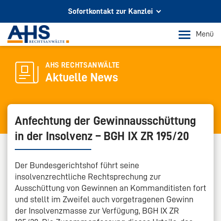
Sofortkontakt zur Kanzlei
Ihr Partner für Rechtsberatung
Menü
In Köln und Bonn
Telefon Köln
AHS RECHTSANWÄLTE
Aktuelle News
+49 221 973 096 0
Telefon Bonn
+49 228 956 9717
Anfechtung der Gewinnausschüttung
in der Insolvenz – BGH IX ZR 195/20
E-Mail-Kontakt
info@ahs-kanzlei.de
Der Bundesgerichtshof führt seine
insolvenzrechtliche Rechtsprechung zur
Ausschüttung von Gewinnen an Kommanditisten fort
und stellt im Zweifel auch vorgetragenen Gewinn
der Insolvenzmasse zur Verfügung, BGH IX ZR