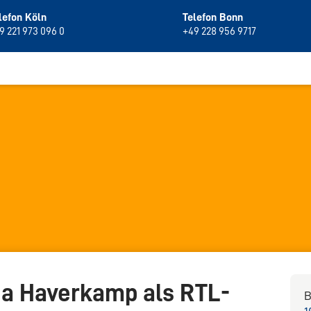
lefon Köln
Telefon Bonn
9 221 973 096 0
+49 228 956 9717
na Haverkamp als RTL-
B