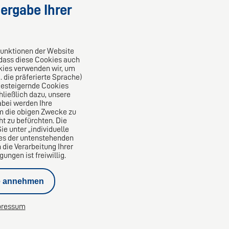
ergabe Ihrer
nahe
n.
Funktionen der Website
 dass diese Cookies auch
zwerk
kies verwenden wir, um
die präferierte Sprache)
ncesteigernde Cookies
ließlich dazu, unsere
bei werden Ihre
um die obigen Zwecke zu
ht zu befürchten. Die
e unter „individuelle
nes der untenstehenden
 die Verarbeitung Ihrer
ngen ist freiwillig.
e annehmen
hleppung
Aufhebungsvertrag
pressum