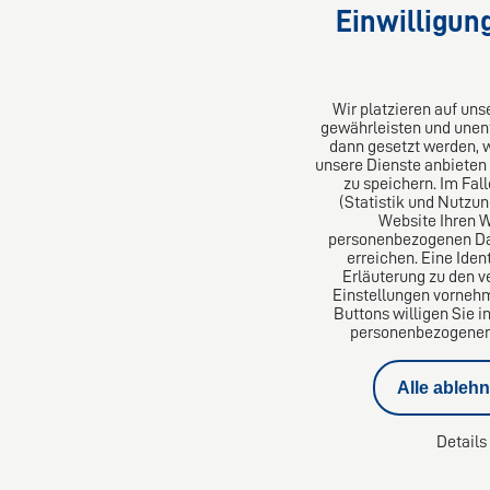
Einwilligun
50672 Köln
53173 Bonn
Deutschland
Deutschland
Tel: +49 221 9730960
Tel: +49 228 
E-Mail:
info@ahs-kanzlei.de
E-Mail:
info@
Wir platzieren auf un
gewährleisten und unent
dann gesetzt werden, 
unsere Dienste anbieten
zu speichern. Im Fal
(Statistik und Nutzu
Website Ihren 
personenbezogenen Date
erreichen. Eine Iden
Erläuterung zu den v
Einstellungen vornehm
Buttons willigen Sie i
personenbezogenen D
Alle ableh
Impressum
Datenschutz
Kündigungsschutzklag
Details
Datenschutzeinstellungen