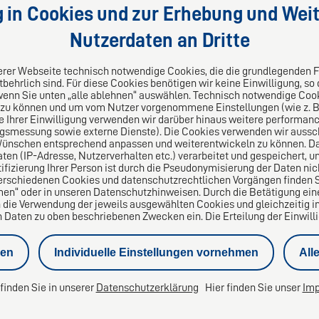
g in Cookies und zur Erhebung und Weit
Wir liefern kompetente,
maßgeschneiderte und praxis
Nutzerdaten an Dritte
9569717
Lösungen für Ihre Rechtsfrage
ahs-kanzlei.de
serer Webseite technisch notwendige Cookies, die die grundlegenden 
behrlich sind. Für diese Cookies benötigen wir keine Einwilligung, so
Das europäische Kanzlei-Net
wenn Sie unten „alle ablehnen“ auswählen. Technisch notwendige Coo
 zu können und um vom Nutzer vorgenommene Einstellungen (wie z. B. 
le Ihrer Einwilligung verwenden wir darüber hinaus weitere performa
ngsmessung sowie externe Dienste). Die Cookies verwenden wir aussch
Wünschen entsprechend anpassen und weiterentwickeln zu können. Da
n (IP-Adresse, Nutzerverhalten etc.) verarbeitet und gespeichert, 
tifizierung Ihrer Person ist durch die Pseudonymisierung der Daten nic
erschiedenen Cookies und datenschutzrechtlichen Vorgängen finden Si
en“ oder in unseren Datenschutzhinweisen. Durch die Betätigung ei
n die Verwendung der jeweils ausgewählten Cookies und gleichzeitig in
aten zu oben beschriebenen Zwecken ein. Die Erteilung der Einwilligu
nen
Individuelle Einstellungen vornehmen
All
e
Privatinsolvenz
Geschäftsführerhaftung Insolvenzversc
 finden Sie in unserer
Datenschutzerklärung
Hier finden Sie unser
Im