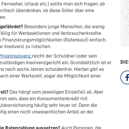
ernseher, Urlaub etc.) sollte man sich fragen, ob
kritisch überdenken, ob diese Güter über eine
en.
 gefährdet?
Besonders junge Menschen, die wenig
fällig für Werbeaktionen und Verbraucherkredite.
u Finanzierungsmöglichkeiten (Ratenkauf) einfach,
r Insolvenz zu rutschen.
Privatinsolvenz
reicht der Schuldner (oder sein
DIE
zuständigen Insolvenzgericht ein. Grundsätzlich ist er
s nach sechs Jahren schuldenfrei. Hierbei gibt es
ch einer Wartezeit, sogar die Möglichkeit einer
oll?
Das hängt vom jeweiligen Einzelfall ab. Aber
ren sein, dass ein Konsumentenkredit mit
ldversicherung häufig sehr teuer ist. Denn die
fig einen nicht unwesentlichen Anteil an der
ie Ratenzahlung aussetzen?
Auch Personen, die