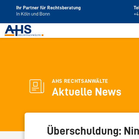
Ihr Partner für Rechtsberatung
Te
In Köln und Bonn
+4
AHS RECHTSANWÄLTE
Aktuelle News
Überschuldung: Ni