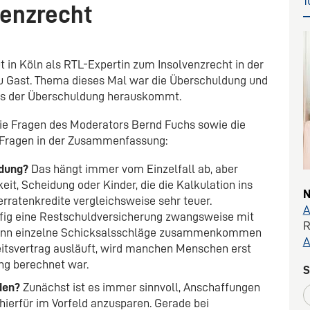
1
venzrecht
 in Köln als RTL-Expertin zum Insolvenzrecht in der
 Gast. Thema dieses Mal war die Überschuldung und
us der Überschuldung herauskommt.
ie Fragen des Moderators Bernd Fuchs sowie die
 Fragen in der Zusammenfassung:
ldung?
Das hängt immer vom Einzelfall ab, aber
eit, Scheidung oder Kinder, die die Kalkulation ins
N
rratenkredite vergleichsweise sehr teuer.
A
äufig eine Restschuldversicherung zwangsweise mit
R
ann einzelne Schicksalsschläge zusammenkommen
A
beitsvertrag ausläuft, wird manchen Menschen erst
eng berechnet war.
S
den?
Zunächst ist es immer sinnvoll, Anschaffungen
 hierfür im Vorfeld anzusparen. Gerade bei