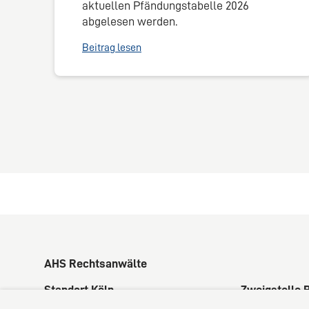
aktuellen Pfändungstabelle 2026
abgelesen werden.
Beitrag lesen
AHS Rechtsanwälte
Standort Köln
Zweigstelle 
Kaiser-Wilhelm-Ring 34
Rüngsdorfer S