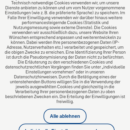
Technisch notwendige Cookies verwenden wir, um unsere
Dienste anbieten zu können und um vom Nutzer vorgenommene
Einstellungen (wie z. B. die präferierte Sprache) zu speichern. Im
Das europäische Kanzlei-Netzwerk
Falle Ihrer Einwilligung verwenden wir darüber hinaus weitere
performancesteigernde Cookies (Statistik und
Nutzungsmessung sowie externe Dienste). Die Cookies
verwenden wir ausschließlich dazu, unsere Website Ihren
Wünschen entsprechend anpassen und weiterentwickeln zu
können. Dabei werden Ihre personenbezogenen Daten (IP-
Adresse, Nutzerverhalten etc.) verarbeitet und gespeichert, um
die obigen Zwecke zu erreichen. Eine Identifizierung Ihrer Person
ist durch die Pseudonymisierung der Daten nicht zu befürchten.
Die Erläuterung zu den verschiedenen Cookies und
datenschutzrechtlichen Vorgängen finden Sie unter „individuelle
Einstellungen vornehmen“ oder in unseren
Datenschutzhinweisen. Durch die Betätigung eines der
Impressum
untenstehenden Buttons willigen Sie in die Verwendung der
jeweils ausgewählten Cookies und gleichzeitig in die
Verarbeitung Ihrer personenbezogenen Daten zu oben
Datenschutz
beschriebenen Zwecken ein. Die Erteilung der Einwilligungen ist
freiwillig.
Kündigungsschutzklage
Alle ablehnen
Privatinsolvenz