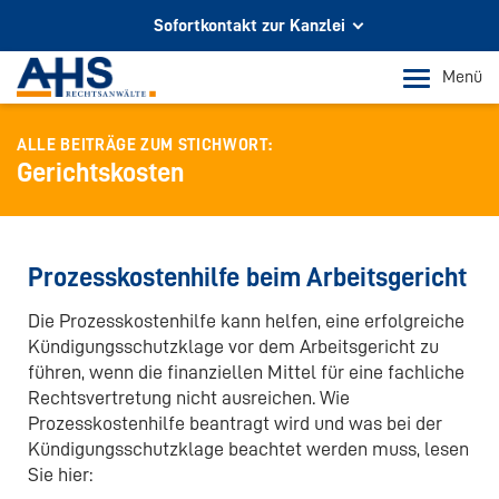
Sofortkontakt zur Kanzlei
Ihr Partner für Rechtsberatung
Menü
In Köln und Bonn
ALLE BEITRÄGE ZUM STICHWORT:
Telefon Köln
Gerichtskosten
+49 221 973 096 0
Telefon Bonn
+49 228 956 9717
Prozesskostenhilfe beim Arbeitsgericht
E-Mail-Kontakt
Die Prozesskostenhilfe kann helfen, eine erfolgreiche
info@ahs-kanzlei.de
Kündigungsschutzklage vor dem Arbeitsgericht zu
führen, wenn die finanziellen Mittel für eine fachliche
Rechtsvertretung nicht ausreichen. Wie
Prozesskostenhilfe beantragt wird und was bei der
Kündigungsschutzklage beachtet werden muss, lesen
Sie hier: