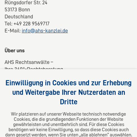
Rüngsdorfer Str. 24
53173 Bonn
Deutschland
Tel: +49 228 9569717
E-Mail:
info@ahs-kanzlei.de
Über uns
AHS Rechtsanwälte –
Ihre 360°-Rechtsberatung
Wir liefern kompetente, maßgeschneiderte und
Einwilligung in Cookies und zur Erhebung
praxisnahe Lösungen für Ihre Rechtsfragen.
und Weitergabe Ihrer Nutzerdaten an
Dritte
Folgen Sie uns auf
Wir platzieren auf unserer Webseite technisch notwendige
Cookies, die die grundlegenden Funktionen der Website
gewährleisten und unentbehrlich sind. Für diese Cookies
benötigen wir keine Einwilligung, so dass diese Cookies auch
dann gesetzt werden, wenn Sie unten „alle ablehnen“ auswählen.