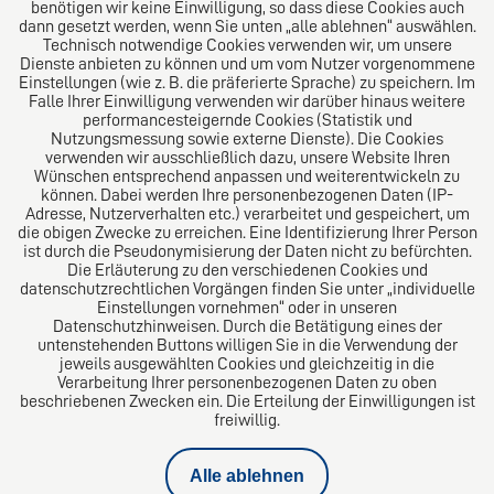
benötigen wir keine Einwilligung, so dass diese Cookies auch
dann gesetzt werden, wenn Sie unten „alle ablehnen“ auswählen.
Technisch notwendige Cookies verwenden wir, um unsere
Dienste anbieten zu können und um vom Nutzer vorgenommene
Einstellungen (wie z. B. die präferierte Sprache) zu speichern. Im
Das europäische Kanzlei-Netzwerk
Falle Ihrer Einwilligung verwenden wir darüber hinaus weitere
performancesteigernde Cookies (Statistik und
Nutzungsmessung sowie externe Dienste). Die Cookies
verwenden wir ausschließlich dazu, unsere Website Ihren
Wünschen entsprechend anpassen und weiterentwickeln zu
können. Dabei werden Ihre personenbezogenen Daten (IP-
Adresse, Nutzerverhalten etc.) verarbeitet und gespeichert, um
die obigen Zwecke zu erreichen. Eine Identifizierung Ihrer Person
ist durch die Pseudonymisierung der Daten nicht zu befürchten.
Die Erläuterung zu den verschiedenen Cookies und
datenschutzrechtlichen Vorgängen finden Sie unter „individuelle
Einstellungen vornehmen“ oder in unseren
Datenschutzhinweisen. Durch die Betätigung eines der
Impressum
untenstehenden Buttons willigen Sie in die Verwendung der
jeweils ausgewählten Cookies und gleichzeitig in die
Verarbeitung Ihrer personenbezogenen Daten zu oben
Datenschutz
beschriebenen Zwecken ein. Die Erteilung der Einwilligungen ist
freiwillig.
Kündigungsschutzklage
Alle ablehnen
Privatinsolvenz