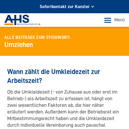
Sofortkontakt zur Kanzlei
Ihr Partner für Rechtsberatung
Menü
In Köln und Bonn
ALLE BEITRÄGE ZUM STICHWORT:
Telefon Köln
Umziehen
+49 221 973 096 0
Telefon Bonn
+49 228 956 9717
Wann zählt die Umkleidezeit zur
E-Mail-Kontakt
Arbeitszeit?
info@ahs-kanzlei.de
Ob die Umkleidezeit (- von Zuhause aus oder erst im
Betrieb-) als Arbeitszeit zu erfassen ist, hängt von
zwei wesentlichen Faktoren ab, die hier näher
erläutert werden. Außerdem kann der Betriebsrat ein
Mitbestimmungsrecht haben und die Umkleidezeit
durch individuelle Vereinbarung auch pauschal