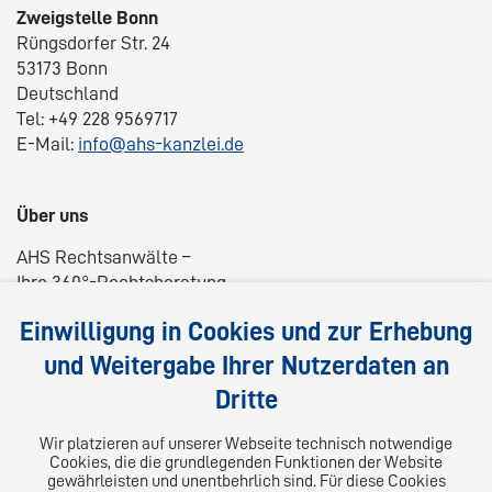
Zweigstelle Bonn
Rüngsdorfer Str. 24
53173 Bonn
Deutschland
Tel: +49 228 9569717
E-Mail:
info@ahs-kanzlei.de
Über uns
AHS Rechtsanwälte –
Ihre 360°-Rechtsberatung
Wir liefern kompetente, maßgeschneiderte und
Einwilligung in Cookies und zur Erhebung
praxisnahe Lösungen für Ihre Rechtsfragen.
und Weitergabe Ihrer Nutzerdaten an
Dritte
Folgen Sie uns auf
Wir platzieren auf unserer Webseite technisch notwendige
Cookies, die die grundlegenden Funktionen der Website
gewährleisten und unentbehrlich sind. Für diese Cookies