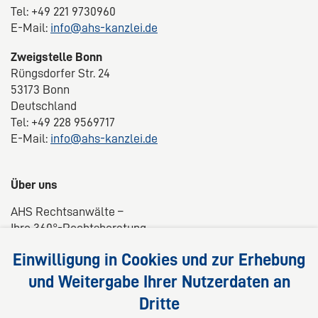
Tel: +49 221 9730960
E-Mail:
info@ahs-kanzlei.de
Zweigstelle Bonn
Rüngsdorfer Str. 24
53173 Bonn
Deutschland
Tel: +49 228 9569717
E-Mail:
info@ahs-kanzlei.de
Über uns
AHS Rechtsanwälte –
Ihre 360°-Rechtsberatung
Wir liefern kompetente, maßgeschneiderte und
Einwilligung in Cookies und zur Erhebung
praxisnahe Lösungen für Ihre Rechtsfragen.
und Weitergabe Ihrer Nutzerdaten an
Dritte
Folgen Sie uns auf