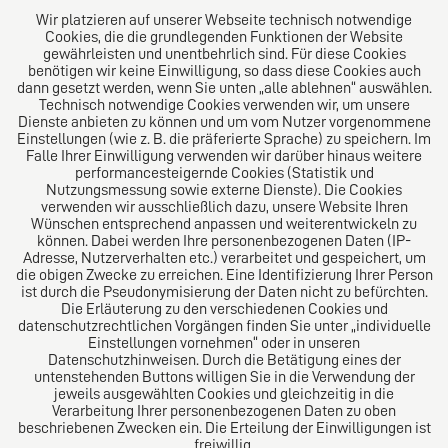
Wir platzieren auf unserer Webseite technisch notwendige
Cookies, die die grundlegenden Funktionen der Website
gewährleisten und unentbehrlich sind. Für diese Cookies
benötigen wir keine Einwilligung, so dass diese Cookies auch
dann gesetzt werden, wenn Sie unten „alle ablehnen“ auswählen.
Technisch notwendige Cookies verwenden wir, um unsere
Dienste anbieten zu können und um vom Nutzer vorgenommene
Einstellungen (wie z. B. die präferierte Sprache) zu speichern. Im
Das europäische Kanzlei-Netzwerk
Falle Ihrer Einwilligung verwenden wir darüber hinaus weitere
performancesteigernde Cookies (Statistik und
Nutzungsmessung sowie externe Dienste). Die Cookies
verwenden wir ausschließlich dazu, unsere Website Ihren
Wünschen entsprechend anpassen und weiterentwickeln zu
können. Dabei werden Ihre personenbezogenen Daten (IP-
Adresse, Nutzerverhalten etc.) verarbeitet und gespeichert, um
die obigen Zwecke zu erreichen. Eine Identifizierung Ihrer Person
ist durch die Pseudonymisierung der Daten nicht zu befürchten.
Die Erläuterung zu den verschiedenen Cookies und
datenschutzrechtlichen Vorgängen finden Sie unter „individuelle
Einstellungen vornehmen“ oder in unseren
Datenschutzhinweisen. Durch die Betätigung eines der
Impressum
untenstehenden Buttons willigen Sie in die Verwendung der
jeweils ausgewählten Cookies und gleichzeitig in die
Verarbeitung Ihrer personenbezogenen Daten zu oben
Datenschutz
beschriebenen Zwecken ein. Die Erteilung der Einwilligungen ist
freiwillig.