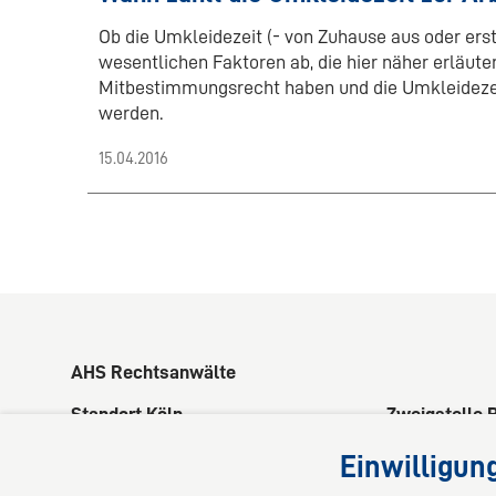
Ob die Umkleidezeit (- von Zuhause aus oder erst 
wesentlichen Faktoren ab, die hier näher erläut
Mitbestimmungsrecht haben und die Umkleidezei
werden.
15.04.2016
AHS Rechtsanwälte
Standort Köln
Zweigstelle 
Kaiser-Wilhelm-Ring 34
Rüngsdorfer S
Einwilligun
50672 Köln
53173 Bonn
Deutschland
Deutschland