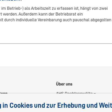
im Betrieb-) als Arbeitszeit zu erfassen ist, hängt von zwei
ert werden. Außerdem kann der Betriebsrat ein
t durch individuelle Vereinbarung auch pauschal abgegolten
Über uns
Bonn
AHS Rechtsanwälte –
tr. 24
Ihre 360°-Rechtsberatung
g in Cookies und zur Erhebung und Weit
Wir liefern kompetente,
maßgeschneiderte und praxis