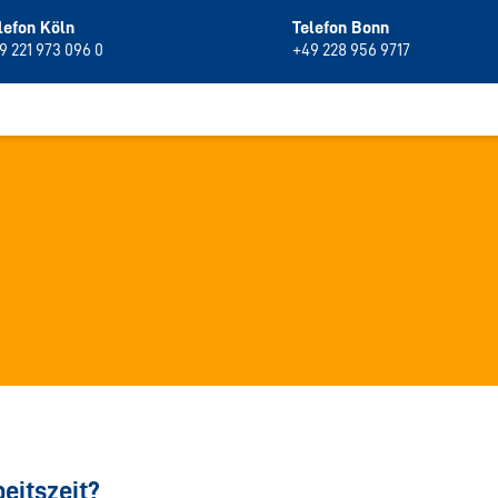
lefon Köln
Telefon Bonn
9 221 973 096 0
+49 228 956 9717
eitszeit?